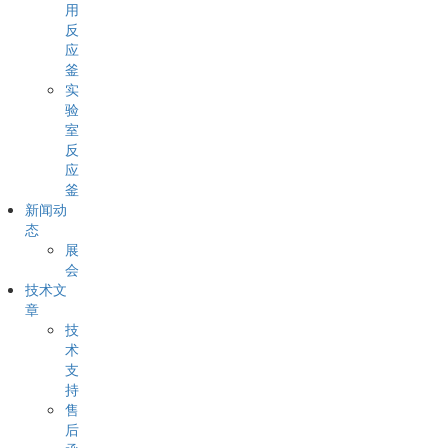
用
反
应
釜
实
验
室
反
应
釜
新闻动
态
展
会
技术文
章
技
术
支
持
售
后